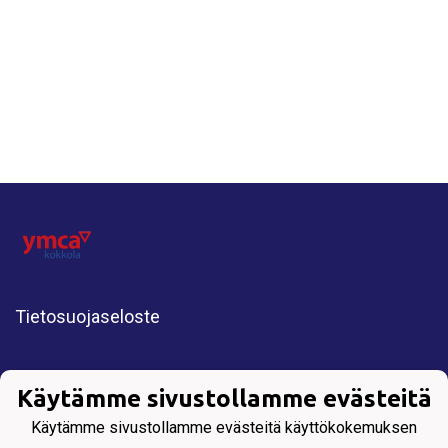
Tietosuojaseloste
KORIPALLOSEURA KOKKOLASTA
Käytämme sivustollamme evästeitä
All Rights Reserved. Copyright © 2025 YMCA
Käytämme sivustollamme evästeitä käyttökokemuksen
Kokkola.