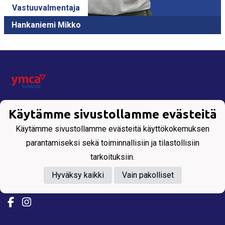
Vastuuvalmentaja
Hankaniemi Mikko
Käytämme sivustollamme evästeitä
Tietosuojaseloste
Käytämme sivustollamme evästeitä käyttökokemuksen
parantamiseksi sekä toiminnallisiin ja tilastollisiin
KORIPALLOSEURA KOKKOLASTA
tarkoituksiin.
All Rights Reserved. Copyright © 2025 YMCA
Hyväksy kaikki
Vain pakolliset
Kokkola.