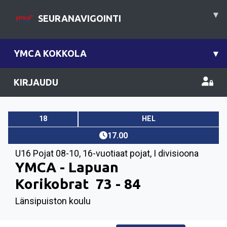
▾
SEURANAVIGOINTI
YMCA KOKKOLA
▾
KIRJAUDU
18
HEL
17.00
U16 Pojat 08-10
,
16-vuotiaat pojat, I divisioona
YMCA - Lapuan
Korikobrat
73 - 84
Länsipuiston koulu