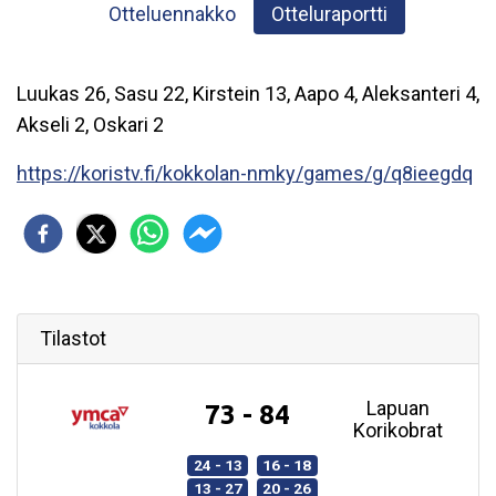
Otteluennakko
Otteluraportti
Luukas 26, Sasu 22, Kirstein 13, Aapo 4, Aleksanteri 4,
Akseli 2, Oskari 2
https://koristv.fi/kokkolan-nmky/games/g/q8ieegdq
Tilastot
Lapuan
73 - 84
Korikobrat
24 - 13
16 - 18
13 - 27
20 - 26