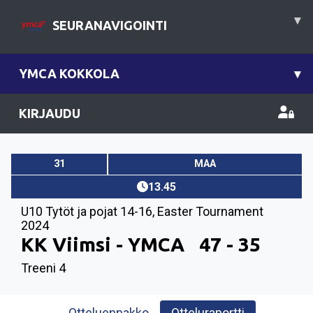
▾
SEURANAVIGOINTI
YMCA KOKKOLA
▾
KIRJAUDU
31
MAA
13.45
U10 Tytöt ja pojat 14-16
,
Easter Tournament
2024
KK Viimsi - YMCA
47 - 35
Treeni 4
Otteluennakko
Otteluraportti