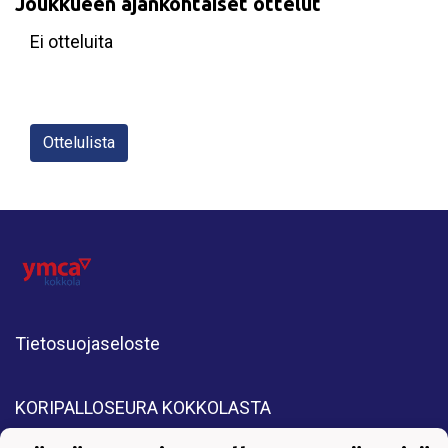
Joukkueen ajankohtaiset ottelut
Ei otteluita
Ottelulista
Tietosuojaseloste
KORIPALLOSEURA KOKKOLASTA
All Rights Reserved. Copyright © 2025 YMCA