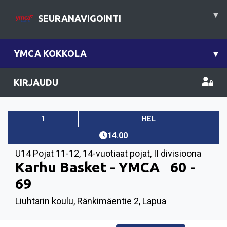
▾
SEURANAVIGOINTI
YMCA KOKKOLA
▾
KIRJAUDU
1
HEL
14.00
U14 Pojat 11-12
,
14-vuotiaat pojat, II divisioona
Karhu Basket - YMCA
60 -
69
Liuhtarin koulu, Ränkimäentie 2, Lapua