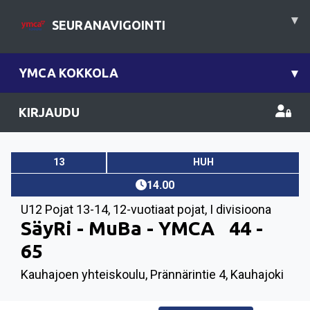
▾
SEURANAVIGOINTI
YMCA KOKKOLA
▾
KIRJAUDU
13
HUH
14.00
U12 Pojat 13-14
,
12-vuotiaat pojat, I divisioona
SäyRi - MuBa - YMCA
44 -
65
Kauhajoen yhteiskoulu, Prännärintie 4, Kauhajoki