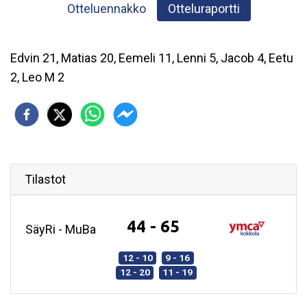
Otteluennakko
Otteluraportti
Edvin 21, Matias 20, Eemeli 11, Lenni 5, Jacob 4, Eetu
2, Leo M 2
Tilastot
44 - 65
SäyRi - MuBa
12 - 10
9 - 16
12 - 20
11 - 19