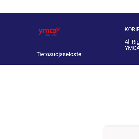
KORI
All R
YMCA 
Tietosuojaseloste