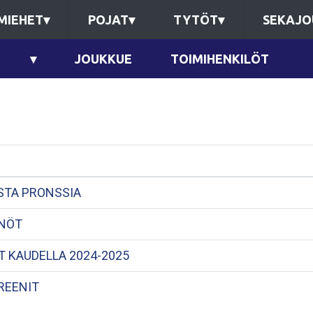
MIEHET
▾
POJAT
▾
TYTÖT
▾
SEKAJO
▾
JOUKKUE
TOIMIHENKILÖT
ISTA PRONSSIA
NÖT
 KAUDELLA 2024-2025
REENIT