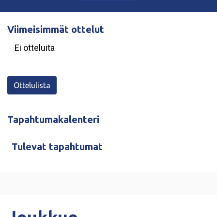
21.4.2025
Uutinen
-
KULTAA EASTERISTÄ
Lisää uutisia
Viimeisimmät ottelut
Ei otteluita