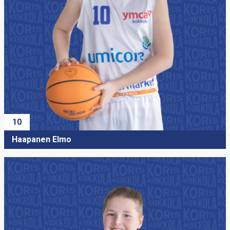
8
Koivusaari Matias