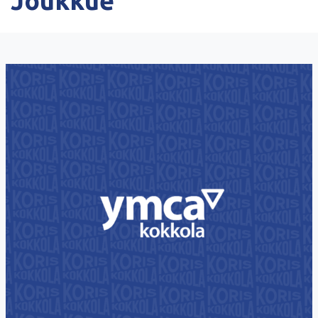
Ottelulista
Tapahtumakalenteri
Tulevat tapahtumat
Joukkue