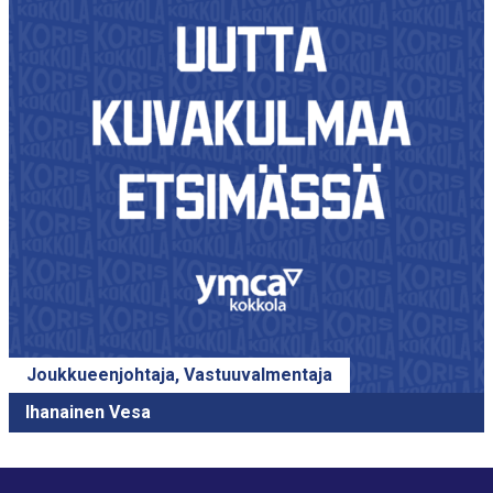
41
Cabezaolias Marcos
Toimihenkilöt