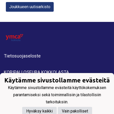
Joukkueen uutisarkisto
Tietosuojaseloste
KORIPALLOSEURA KOKKOLASTA
Käytämme sivustollamme evästeitä
All Rights Reserved. Copyright © 2025 YMCA
Kokkola.
Käytämme sivustollamme evästeitä käyttökokemuksen
parantamiseksi sekä toiminnallisiin ja tilastollisiin
tarkoituksiin.
Hyväksy kaikki
Vain pakolliset