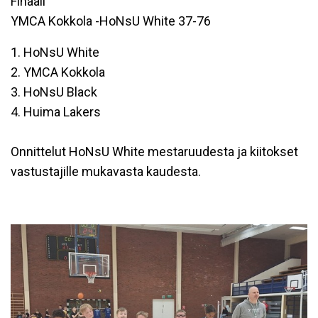
Finaali
YMCA Kokkola -HoNsU White 37-76
1. HoNsU White
2. YMCA Kokkola
3. HoNsU Black
4. Huima Lakers
Onnittelut HoNsU White mestaruudesta ja kiitokset
vastustajille mukavasta kaudesta.