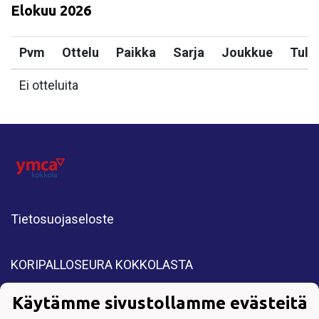
Elokuu
2026
Pvm
Ottelu
Paikka
Sarja
Joukkue
Tulo
Ei otteluita
Tietosuojaseloste
KORIPALLOSEURA KOKKOLASTA
All Rights Reserved. Copyright © 2025 YMCA
Käytämme sivustollamme evästeitä
Kokkola.