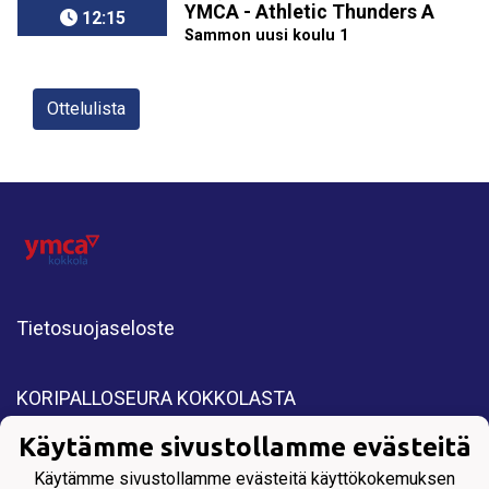
YMCA - Athletic Thunders A
12:15
Sammon uusi koulu 1
Ottelulista
Tietosuojaseloste
KORIPALLOSEURA KOKKOLASTA
All Rights Reserved. Copyright © 2025 YMCA
Käytämme sivustollamme evästeitä
Kokkola.
Käytämme sivustollamme evästeitä käyttökokemuksen