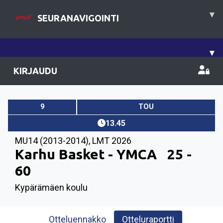
▾
SEURANAVIGOINTI
▾
KIRJAUDU
9
TOU
13.45
MU14 (2013-2014)
,
LMT 2026
Karhu Basket - YMCA
25 -
60
Kypärämäen koulu
Otteluennakko
Otteluraportti