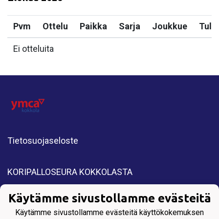
Pvm
Ottelu
Paikka
Sarja
Joukkue
Tulo
Ei otteluita
Tietosuojaseloste
KORIPALLOSEURA KOKKOLASTA
All Rights Reserved. Copyright © 2025 YMCA
Käytämme sivustollamme evästeitä
Kokkola.
Käytämme sivustollamme evästeitä käyttökokemuksen