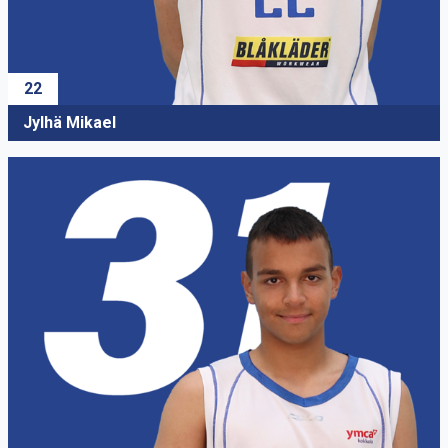
22
Jylhä Mikael