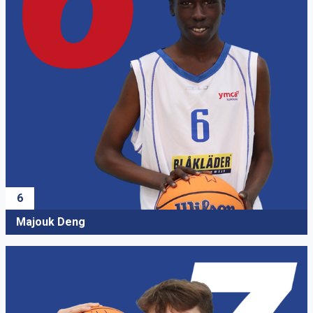
6
Majouk Deng