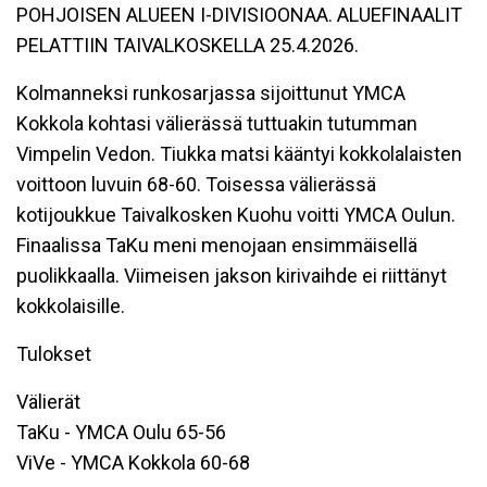
POHJOISEN ALUEEN I-DIVISIOONAA. ALUEFINAALIT
PELATTIIN TAIVALKOSKELLA 25.4.2026.
Kolmanneksi runkosarjassa sijoittunut YMCA
Kokkola kohtasi välierässä tuttuakin tutumman
Vimpelin Vedon. Tiukka matsi kääntyi kokkolalaisten
voittoon luvuin 68-60. Toisessa välierässä
kotijoukkue Taivalkosken Kuohu voitti YMCA Oulun.
Finaalissa TaKu meni menojaan ensimmäisellä
puolikkaalla. Viimeisen jakson kirivaihde ei riittänyt
kokkolaisille.
Tulokset
Välierät
TaKu - YMCA Oulu 65-56
ViVe - YMCA Kokkola 60-68