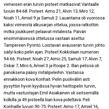
viimeisen erän turvin pisteet matkasivat Vantaalle
luvuin 84-68. Pisteet: Aimo 21, Alvin 13, Miro 12,
Noah 11, Amiel 9 ja Samuli 2. Lauantaina oli vuorossa
kaksi viimeistä alkusarjan ottelua, joissa ratkottiin
mitkä joukkueet pelaavat mitaleista. Päivän
ensimmäisessä ottelussa vastaan asettui
Tampereen Pyrintö. Loistavan avauserän turvin johto
säilyi koko pelin ajan. Pisteet Kokkolaan numeroin
94-66. Pisteet: Noah 27, Aimo 25, Samuli 17, Alvin 7,
Oskar 7, Miro 6, Amiel 3 ja Roope 2. Illan pelissä oli
panoksena pääsy mitalipeleihin. Vastassa
ennakkoon kova Korihait. Pelin puoliväliin asti
pysyttiin hyvin kyydissä hyvän heittopelin turvin,
mutta vastustajan Emil Asiakainen oli seitsemällä
kolkilla ja 49 pisteellä liian kova pideltävä. Peli
Korihaille luvuin 90-75. Pisteet: Aimo 17, Amiel 16,