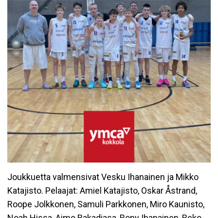
Joukkuetta valmensivat Vesku Ihanainen ja Mikko
Katajisto. Pelaajat: Amiel Katajisto, Oskar Åstrand,
Roope Jolkkonen, Samuli Parkkonen, Miro Kaunisto,
Noah Hissa, Aimo Bakadiasa, Rony Ihanainen, Reko