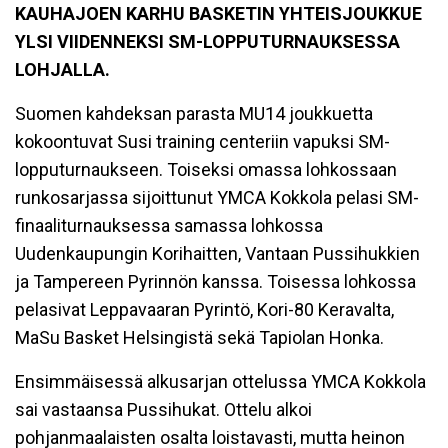
KAUHAJOEN KARHU BASKETIN YHTEISJOUKKUE
YLSI VIIDENNEKSI SM-LOPPUTURNAUKSESSA
LOHJALLA.
Suomen kahdeksan parasta MU14 joukkuetta
kokoontuvat Susi training centeriin vapuksi SM-
lopputurnaukseen. Toiseksi omassa lohkossaan
runkosarjassa sijoittunut YMCA Kokkola pelasi SM-
finaaliturnauksessa samassa lohkossa
Uudenkaupungin Korihaitten, Vantaan Pussihukkien
ja Tampereen Pyrinnön kanssa. Toisessa lohkossa
pelasivat Leppavaaran Pyrintö, Kori-80 Keravalta,
MaSu Basket Helsingistä sekä Tapiolan Honka.
Ensimmäisessä alkusarjan ottelussa YMCA Kokkola
sai vastaansa Pussihukat. Ottelu alkoi
pohjanmaalaisten osalta loistavasti, mutta heinon